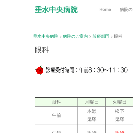
垂水中央病院
Home
病院の
垂水中央病院
>
病院のご案内
>
診療部門
>
眼科
眼科
眼科
月曜日
火曜日
本瀨
松下
午前
鬼塚
鬼塚