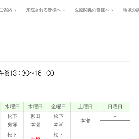
ご案内
来院される皆様へ
医療関係の皆様へ
地域の
水曜日
木曜日
金曜日
土曜日
日曜日
–
松下
柳田
松下
本瀨
鬼塚
本瀬
本瀬
–
–
–
松下
松下