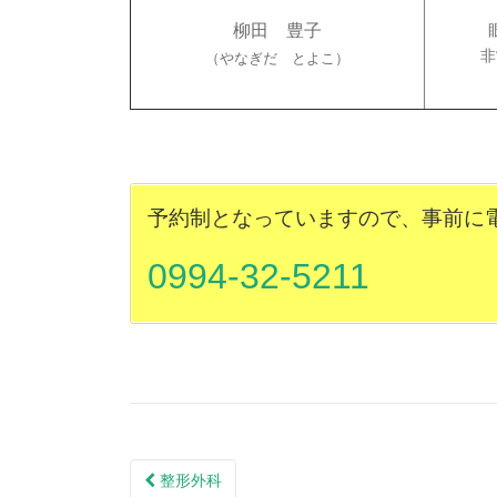
柳田 豊子
非
（やなぎだ とよこ）
予約制となっていますので、事前に
0994-32-5211
整形外科