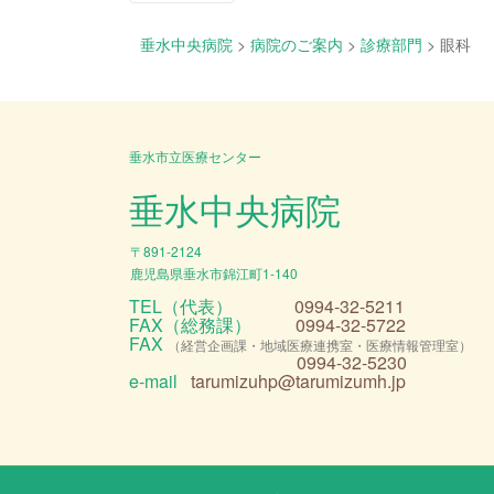
投稿ナビゲーション
垂水中央病院
>
病院のご案内
>
診療部門
>
眼科
垂水市立医療センター
垂水中央病院
〒891-2124
鹿児島県垂水市錦江町1-140
TEL（代表）
0994-32-5211
FAX（総務課）
0994-32-5722
FAX
（経営企画課・地域医療連携室・医療情報管理室）
0994-32-5230
e-mail
tarumizuhp@tarumizumh.jp