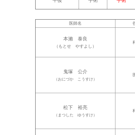
午後
手術
手術
医師名
本瀨 泰良
（もとせ やすよし）
鬼塚 公介
（おにづか こうすけ）
松下 裕亮
（まつした ゆうすけ）