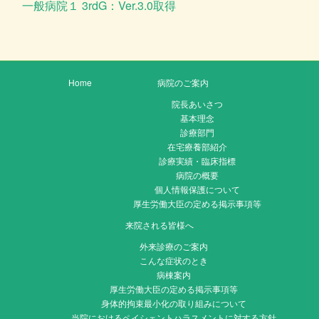
一般病院１ 3rdG：Ver.3.0取得
Home
病院のご案内
院長あいさつ
基本理念
診療部門
在宅療養部紹介
診療実績・臨床指標
病院の概要
個人情報保護について
厚生労働大臣の定める掲示事項等
来院される皆様へ
外来診療のご案内
こんな症状のとき
病棟案内
厚生労働大臣の定める掲示事項等
身体的拘束最小化の取り組みについて
当院におけるペイシェントハラスメントに対する方針