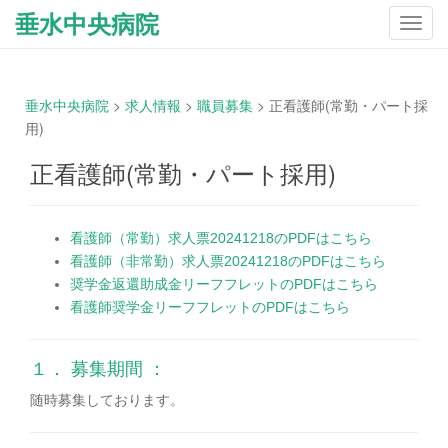
垂水中央病院
ナ
ビ
ゲ
ー
垂水中央病院
>
求人情報
>
職員募集
>
正看護師(常勤・パート採
シ
用)
ョ
ン
正看護師(常勤・パート採用)
を
切
り
看護師（常勤）求人票20241218のPDFはこちら
替
看護師（非常勤）求人票20241218のPDFはこちら
え
奨学金返還助成金リーフフレットのPDFはこちら
看護師奨学金リーフフレットのPDFはこちら
１． 募集期間 ：
随時募集しております。