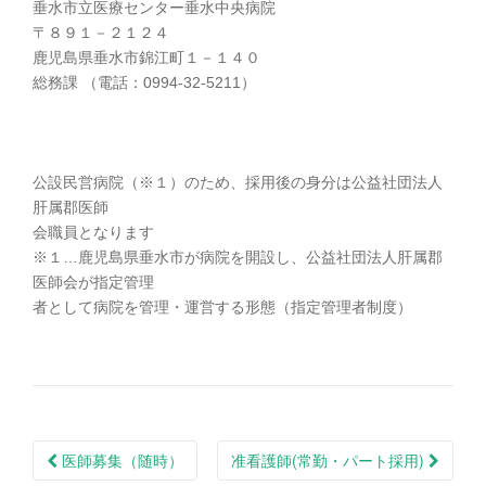
垂水市立医療センター垂水中央病院
〒８９１－２１２４
鹿児島県垂水市錦江町１－１４０
総務課 （電話：0994-32-5211）
公設民営病院（※１）のため、採用後の身分は公益社団法人
肝属郡医師
会職員となります
※１…鹿児島県垂水市が病院を開設し、公益社団法人肝属郡
医師会が指定管理
者として病院を管理・運営する形態（指定管理者制度）
医師募集（随時）
准看護師(常勤・パート採用)
投稿ナビゲーション