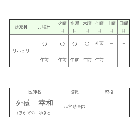
火曜
水曜
木曜
金曜
土曜
日曜
診療科
月曜日
日
日
日
日
日
日
○
○
○
○
外薗
–
–
リハビリ
午前
午前
午前
午前
午前
–
–
医師名
役職
資格
外薗 幸和
非常勤医師
（ほかぞの ゆきと）