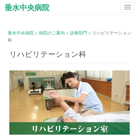
垂水中央病院
ナ
ビ
ゲ
ー
垂水中央病院
>
病院のご案内
>
診療部門
>
リハビリテーション
シ
科
ョ
ン
リハビリテーション科
を
切
り
替
え