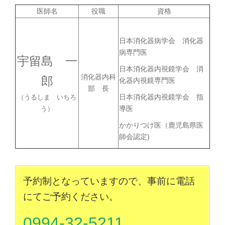
医師名
役職
資格
日本消化器病学会 消化器
病専門医
宇留島 一
日本消化器内視鏡学会 消
消化器内科
郎
化器内視鏡専門医
部 長
日本消化器内視鏡学会 指
（うるしま いちろ
導医
う）
かかりつけ医（鹿児島県医
師会認定)
予約制となっていますので、事前に電話
にてご予約ください。
0994-32-5211