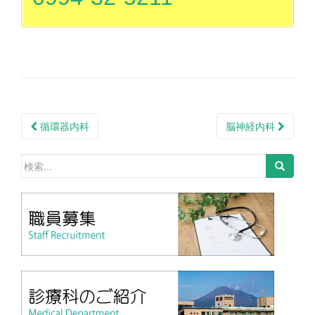
循環器内科
脳神経内科
投稿ナビゲーション
検索: