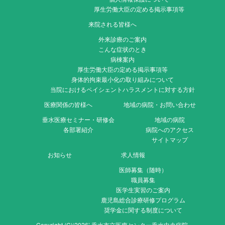
厚生労働大臣の定める掲示事項等
来院される皆様へ
外来診療のご案内
こんな症状のとき
病棟案内
厚生労働大臣の定める掲示事項等
身体的拘束最小化の取り組みについて
当院におけるペイシェントハラスメントに対する方針
医療関係の皆様へ
地域の病院・お問い合わせ
垂水医療セミナー・研修会
地域の病院
各部署紹介
病院へのアクセス
サイトマップ
お知らせ
求人情報
医師募集（随時）
職員募集
医学生実習のご案内
鹿児島総合診療研修プログラム
奨学金に関する制度について
Copyright (C)‘2026’ 垂水市立医療センター垂水中央病院.