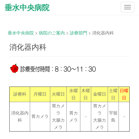
垂水中央病院
ナ
ビ
ゲ
ー
垂水中央病院
>
病院のご案内
>
診療部門
>
消化器内科
シ
ョ
消化器内科
ン
を
切
り
替
え
水曜
木曜
土曜
日曜
診療科
月曜日
火曜日
金曜日
日
日
日
日
胃カメ
胃カメ
消化器内
ラ
胃カ
ラ
宇留
胃カメラ
–
–
科
大腸カ
メラ
大腸カ
島
メラ
メラ